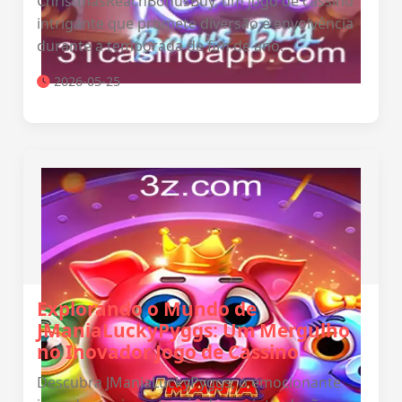
ChristmasReachBonusBuy, um jogo de cassino
intrigante que promete diversão e envolvência
durante a temporada de fim de ano.
2026-05-25
Explorando o Mundo de
JManiaLuckyPyggs: Um Mergulho
no Inovador Jogo de Cassino
Descubra JManiaLuckyPyggs, o emocionante