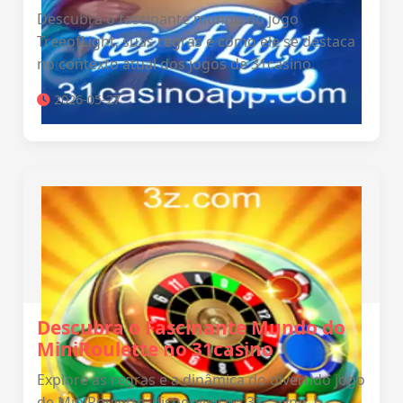
Descubra o fascinante mundo do jogo
TreeofLight, suas regras e como ele se destaca
no contexto atual dos jogos de 31casino.
2026-05-27
Descubra o Fascinante Mundo do
MiniRoulette no 31casino
Explore as regras e a dinâmica do divertido jogo
de MiniRoulette, disponível no 31casino, e