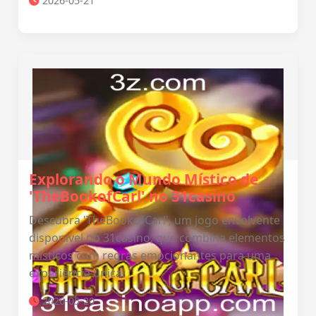
2026-05-21
Explorando o Mundo Místico de
'TheBookofCarl' no 31casino
Descubra 'TheBookofCarl', um jogo envolvente
disponível no 31casino, que combina elementos
místicos com regras emocionantes para uma
experiência única.
2026-05-20