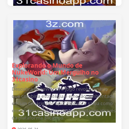
Explorando o Mundo de
NukeWorld: Um Mergulho no
31casino
Descubra NukeWorld, o jogo revolucionário
que combina estratégia e emoção, ambientado
em um cenário pós-apocalíptico, e saiba como
entrar nesse universo de possibilidades através
da plataforma 31casino.