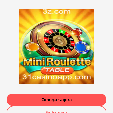
Começar agora
Saiba mais