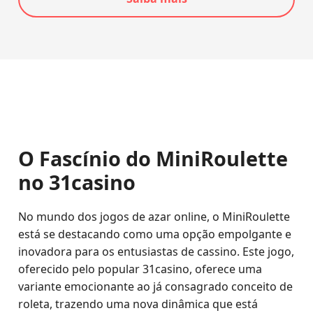
O Fascínio do MiniRoulette
no 31casino
No mundo dos jogos de azar online, o MiniRoulette
está se destacando como uma opção empolgante e
inovadora para os entusiastas de cassino. Este jogo,
oferecido pelo popular 31casino, oferece uma
variante emocionante ao já consagrado conceito de
roleta, trazendo uma nova dinâmica que está