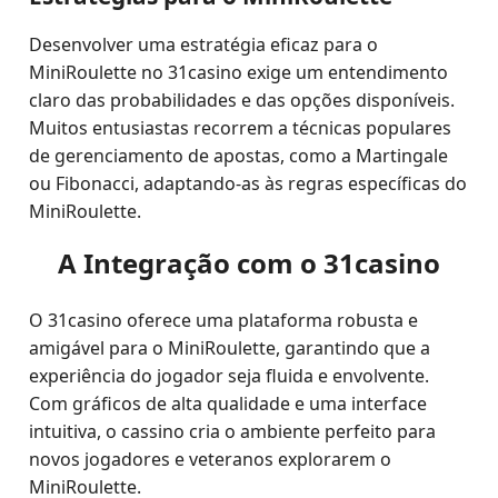
Desenvolver uma estratégia eficaz para o
MiniRoulette no 31casino exige um entendimento
claro das probabilidades e das opções disponíveis.
Muitos entusiastas recorrem a técnicas populares
de gerenciamento de apostas, como a Martingale
ou Fibonacci, adaptando-as às regras específicas do
MiniRoulette.
A Integração com o 31casino
O 31casino oferece uma plataforma robusta e
amigável para o MiniRoulette, garantindo que a
experiência do jogador seja fluida e envolvente.
Com gráficos de alta qualidade e uma interface
intuitiva, o cassino cria o ambiente perfeito para
novos jogadores e veteranos explorarem o
MiniRoulette.