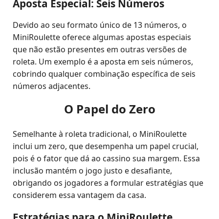
Aposta Especial: Seis Números
Devido ao seu formato único de 13 números, o
MiniRoulette oferece algumas apostas especiais
que não estão presentes em outras versões de
roleta. Um exemplo é a aposta em seis números,
cobrindo qualquer combinação específica de seis
números adjacentes.
O Papel do Zero
Semelhante à roleta tradicional, o MiniRoulette
inclui um zero, que desempenha um papel crucial,
pois é o fator que dá ao cassino sua margem. Essa
inclusão mantém o jogo justo e desafiante,
obrigando os jogadores a formular estratégias que
considerem essa vantagem da casa.
Estratégias para o MiniRoulette