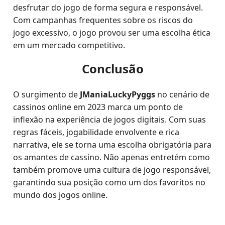
desfrutar do jogo de forma segura e responsável.
Com campanhas frequentes sobre os riscos do
jogo excessivo, o jogo provou ser uma escolha ética
em um mercado competitivo.
Conclusão
O surgimento de
JManiaLuckyPyggs
no cenário de
cassinos online em 2023 marca um ponto de
inflexão na experiência de jogos digitais. Com suas
regras fáceis, jogabilidade envolvente e rica
narrativa, ele se torna uma escolha obrigatória para
os amantes de cassino. Não apenas entretém como
também promove uma cultura de jogo responsável,
garantindo sua posição como um dos favoritos no
mundo dos jogos online.