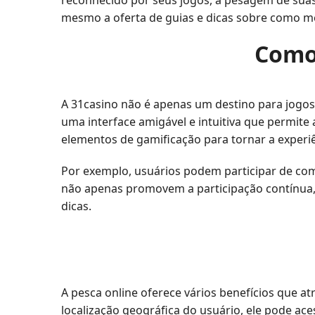
reconhecido por seus jogos, a pesagem de suas 
mesmo a oferta de guias e dicas sobre como me
Como 
A 31casino não é apenas um destino para jogos d
uma interface amigável e intuitiva que permite 
elementos de gamificação para tornar a experi
Por exemplo, usuários podem participar de com
não apenas promovem a participação contínua,
dicas.
A pesca online oferece vários benefícios que a
localização geográfica do usuário, ele pode ac