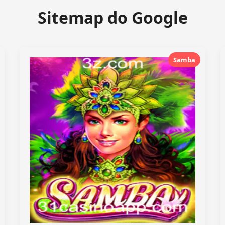
Sitemap do Google
Samba