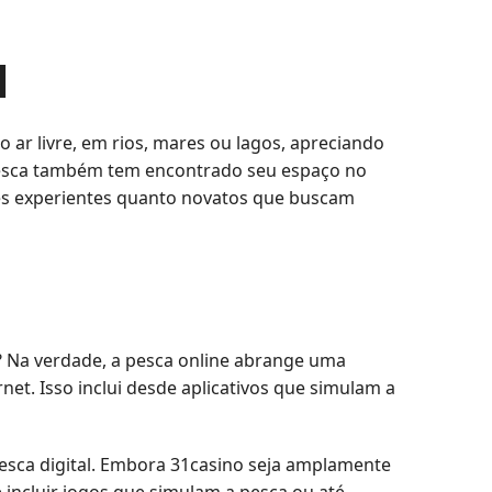
l
 ar livre, em rios, mares ou lagos, apreciando
 pesca também tem encontrado seu espaço no
res experientes quanto novatos que buscam
e? Na verdade, a pesca online abrange uma
et. Isso inclui desde aplicativos que simulam a
pesca digital. Embora 31casino seja amplamente