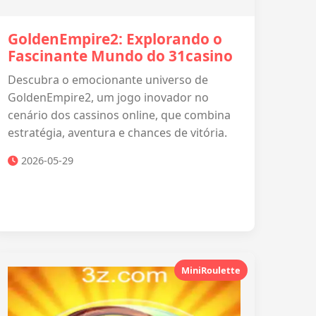
GoldenEmpire2: Explorando o
Fascinante Mundo do 31casino
Descubra o emocionante universo de
GoldenEmpire2, um jogo inovador no
cenário dos cassinos online, que combina
estratégia, aventura e chances de vitória.
2026-05-29
MiniRoulette