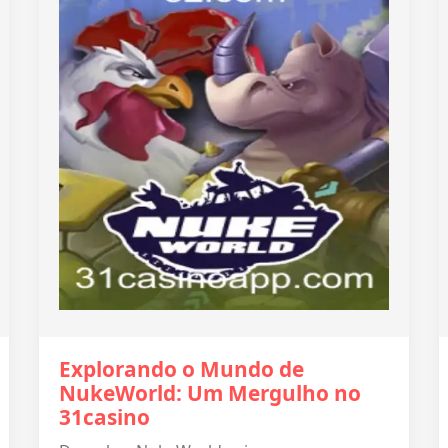
Explorando o Mundo de
NukeWorld: Um Mergulho no
31casino