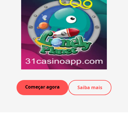
Começar agora
Saiba mais