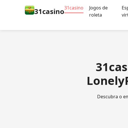
31casino
Jogos de
Es
31casino
roleta
vir
31cas
LonelyP
Descubra o em