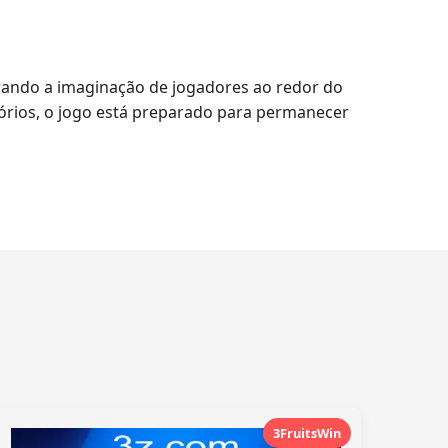
rando a imaginação de jogadores ao redor do
tórios, o jogo está preparado para permanecer
3FruitsWin