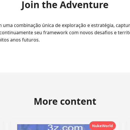
Join the Adventure
m uma combinação única de exploração e estratégia, captu
r continuamente seu framework com novos desafios e terri
itos anos futuros.
More content
NukeWorld